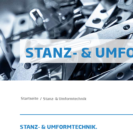
STANZ-
&
UMFO
Startseite
/
Stanz- & Umformtechnik
STANZ-
&
UMFORMTECHNIK.