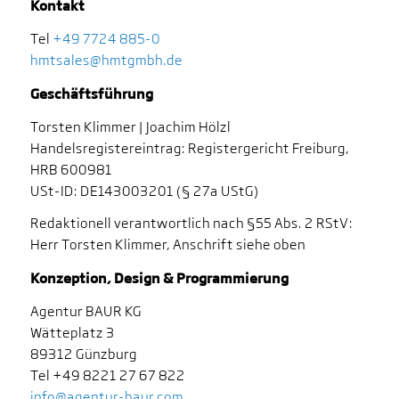
Kontakt
Tel
+49 7724 885-0
hmtsales@hmtgmbh.de
Geschäftsführung
Torsten Klimmer | Joachim Hölzl
Handelsregistereintrag: Registergericht Freiburg,
HRB 600981
USt-ID: DE143003201 (§ 27a UStG)
Redaktionell verantwortlich nach §55 Abs. 2 RStV:
Herr Torsten Klimmer, Anschrift siehe oben
Konzeption, Design & Programmierung
Agentur BAUR KG
Wätteplatz 3
89312 Günzburg
Tel +49 8221 27 67 822
info@agentur-baur.com